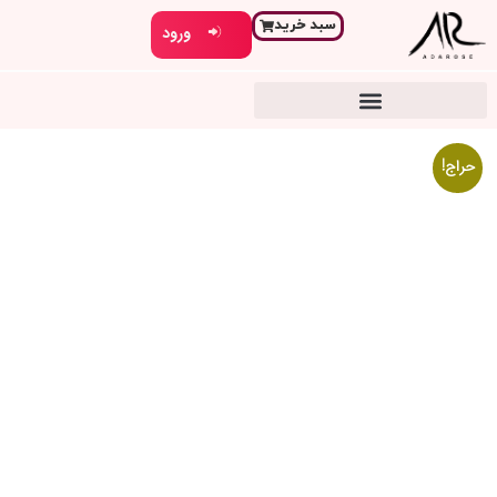
سبد خرید
ورود
حراج!