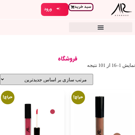
سبد خرید
ورود
فروشگاه
نمایش 1–16 از 101 نتیجه
حراج!
حراج!