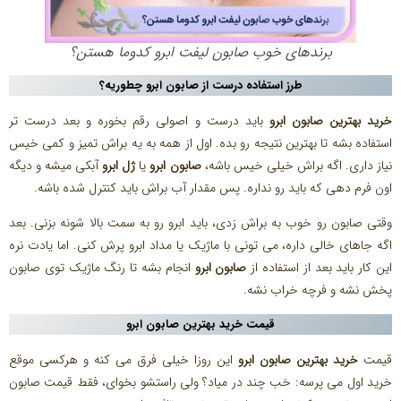
برندهای خوب صابون لیفت ابرو کدوما هستن؟
طرز استفاده درست از صابون ابرو چطوریه؟
خرید بهترین صابون ابرو
باید درست و اصولی رقم بخوره و بعد درست تر
استفاده بشه تا بهترین نتیجه رو بده. اول از همه به یه براش تمیز و کمی خیس
نیاز داری. اگه براش خیلی خیس باشه،
صابون ابرو
یا
ژل ابرو
آبکی میشه و دیگه
اون فرم‌ دهی که باید رو نداره. پس مقدار آب براش باید کنترل‌ شده باشه.
وقتی صابون رو خوب به براش زدی، باید ابرو رو به سمت بالا شونه بزنی. بعد
اگه جاهای خالی داره، می‌ تونی با ماژیک یا مداد ابرو پرش کنی. اما یادت نره
این کار باید بعد از استفاده از
صابون ابرو
انجام بشه تا رنگ ماژیک توی صابون
پخش نشه و فرچه خراب نشه.
قیمت
خرید بهترین صابون ابرو
قیمت
خرید بهترین صابون ابرو
این روزا خیلی فرق می کنه و هرکسی موقع
خرید اول می پرسه: خب چند در میاد؟ ولی راستشو بخوای، فقط قیمت صابون