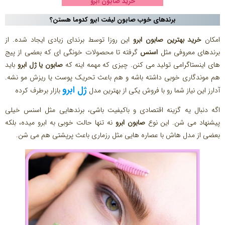
خرید صابون ابرو
برندهای خوب صابون لیفت ابرو کدوما هستن؟
امکان
خرید بهترین صابون ابرو
این روزا توسط برندای زیادی ایجاد شده. از
برندهای معروفی مثل
اسنس
گرفته تا محصولات خونگی‌ ای که بعضی از پیج‌
های اینستاگرامی تولید می‌ کنن. چیزی که مهمه اینه که
صابون یا ژل ابرو
باید
هم موندگاری خوبی داشته باشه و هم باعث تحریک پوست یا ریزش مو نشه.
ژل ابرو
آدارز این نیاز شما رو با فروش یکی از بهترین مدل
بازار برطرف کرده
اگه دنبال یه گزینه اقتصادی و باکیفیت باشی، برندهایی مثل اسنس خیلی
پیشنهاد می‌ شن. این نوع
صابون ابرو
نه تنها حالت خوبی به ابرو میده، بلکه
بعضی از مدل‌ هاش با عصاره‌ هایی مثل رزماری باعث پرپشتی هم می‌ شن.