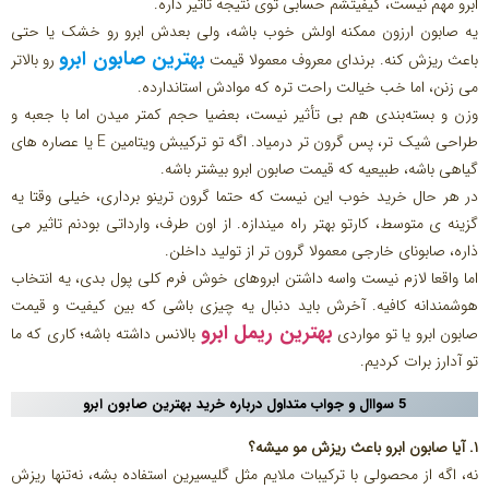
ابرو مهم نیست، کیفیتشم حسابی توی نتیجه تاثیر داره.
یه صابون ارزون ممکنه اولش خوب باشه، ولی بعدش ابرو رو خشک یا حتی
بهترین صابون ابرو
باعث ریزش کنه. برندای معروف معمولا قیمت
رو بالاتر
می زنن، اما خب خیالت راحت تره که موادش استاندارده.
وزن و بسته‌بندی هم بی تأثیر نیست، بعضیا حجم کمتر میدن اما با جعبه و
طراحی شیک تر، پس گرون تر درمیاد. اگه تو ترکیبش ویتامین E یا عصاره های
گیاهی باشه، طبیعیه که قیمت صابون ابرو بیشتر باشه.
در هر حال خرید خوب این نیست که حتما گرون ترینو برداری، خیلی وقتا یه
گزینه ی متوسط، کارتو بهتر راه میندازه. از اون طرف، وارداتی بودنم تاثیر می
ذاره، صابونای خارجی معمولا گرون تر از تولید داخلن.
اما واقعا لازم نیست واسه داشتن ابروهای خوش فرم کلی پول بدی، یه انتخاب
هوشمندانه کافیه. آخرش باید دنبال یه چیزی باشی که بین کیفیت و قیمت
بهترین ریمل ابرو
صابون ابرو یا تو مواردی
بالانس داشته باشه؛ کاری که ما
تو آدارز برات کردیم.
5 سواال و جواب متداول درباره
خرید بهترین صابون ابرو
۱. آیا صابون ابرو باعث ریزش مو میشه؟
نه، اگه از محصولی با ترکیبات ملایم مثل گلیسیرین استفاده بشه، نه‌تنها ریزش