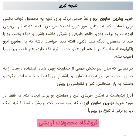
نتیجه‌ گیری
خرید بهترین صابون ابرو
واقعاً قدمی بزرگ برای تهیه یه محصول نجات‌ بخش
برای کساییه که به استایل صورتشون اهمیت می‌ دن. با یه هزینه کم می‌تونی
ابروهات رو لیفت بدی، ظاهر طبیعی و شیکی داشته باشی و دیگه وقتت رو با
صد تا محصول دیگه تلف نکنی. البته باید حواست باشه که یه
صابون ابرو
باکیفیت
انتخاب کنی تا هم ابروهاتو خوش‌ فرم نگه داره، هم باعث ریزش یا
آسیب نشه.
در دنیایی که مدل ابرو بخش مهمی از جذابیت چهره شده، استفاده درست از یه
صابون خوب، می‌ تونه نقطه تمایز تو باشه. پس اگه تا حالا امتحانش نکردی،
وقتشه یه بار امتحانش کنی و تفاوتش رو ببینی.
آدرز اینجاست تا امکان خریدی امن و مطمئن رو برات ایجاد کنه. نه فقط در
مورد
خرید بهترین صابون ابرو
، بلکه بقیه محصولات آرایشی، فقط کافیه لینک
زیر رو بزنی تا تنوع رو ببینی!
فروشگاه محصولات آرایشی