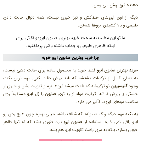
دهنده ابرو
بهش می‌ رسن.
دیگه از اون ابروهای خط‌کش و تیز خبری نیست، همه دنبال حالت دادن
طبیعی و بالا کشیدن ابروها هستن.
ما تو این مطلب به مبحث خرید بهترین صابون ابرو؛ و نکاتی برای
اینکه ظاهری طبیعی و جذاب داشته باشی پرداختیم.
چرا
خرید بهترین صابون ابرو
خوبه
خرید بهترین صابون ابرو
فقط خرید یه محصول ساده برای حالت‌ دهی نیست،
یه دنیای کامل از ترکیبات پشتشه که باید بهش دقت کنی. مهم‌ ترین نکته،
وجود
گلیسیرین
تو ترکیبشه که باعث میشه ابروها نرم و تقویت بشن و خبری از
خشکی یا ریزش نباشه. کیفیت مواد اولیه توی
صابون
یا
ژل ابرو
مستقیماً روی
سلامت موهای ابروت تأثیر می‌ ذاره.
یه نکته مهم دیگه رنگ صابونه؛ اگه شفاف باشه، خیلی بهتره چون هیچ ردی رو
ابرو باقی نمی‌ ذاره. استفاده از
صابون ابرو
باید طوری باشه که نه تنها ظاهر
خوبی بسازه، بلکه به مرور باعث تقویت ابرو هم بشه.