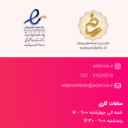
adarose.ir
91029518 - 021
adaroseteam@adarose.ir
ساعات کاری
شنبه الی چهارشنبه 9:00 - 16
پنجشنبه 9:00 - 12:30