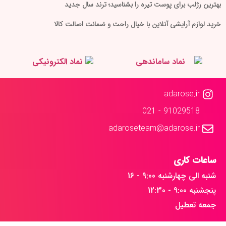
بهترین رژلب برای پوست تیره را بشناسید؛ ترند سال جدید
خرید لوازم آرایشی آنلاین با خیال راحت و ضمانت اصالت کالا
adarose.ir
91029518 - 021
adaroseteam@adarose.ir
ساعات کاری
شنبه الی چهارشنبه 9:00 - 16
پنجشنبه 9:00 - 12:30
جمعه تعطیل