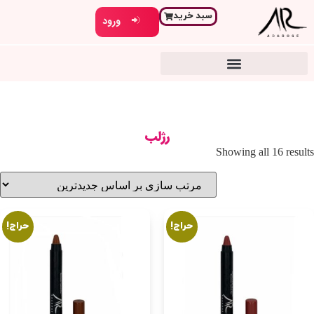
سبد خرید
ورود
رژلب
Showing all 16 results
حراج!
حراج!